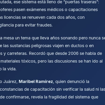
putada, ese sistema está lleno de “puertas traseras”:
choferes pasen exámenes médicos o capacitaciones
as licencias se renueven cada dos años, con
gilancia para evitar fraudes.
 la mesa un tema que lleva años sonando pero nunca s
 las sustancias peligrosas viajen en ductos o en
lles y carreteras. Recordó que desde 2006 se habla de
materiales tóxicos, pero las discusiones se han ido al
 la vida.
to Juárez,
Maribel Ramírez
, quien denunció la
onstancias de capacitación sin verificar la salud ni la
e confirmarse, revela la fragilidad del sistema que