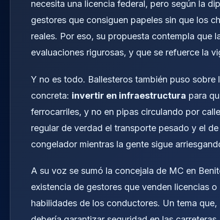
necesita una licencia federal, pero según la di
gestores que consiguen papeles sin que los 
reales. Por eso, su propuesta contempla que l
evaluaciones rigurosas, y que se refuerce la vi
Y no es todo. Ballesteros también puso sobre
concreta:
invertir en infraestructura
para que
ferrocarriles, y no en pipas circulando por ca
regular de verdad el transporte pesado y el de 
congelador mientras la gente sigue arriesgando
A su voz se sumó la concejala de MC en Beni
existencia de gestores que venden licencias o c
habilidades de los conductores. Un tema que, d
debería garantizar seguridad en las carreteras.