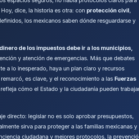
os espacios seguros, no había protocolos claros para
 Hoy, dice, la historia es otra: con
protección civil
,
definidos, los mexicanos saben dónde resguardarse y
 dinero de los impuestos debe ir a los municipios,
vención y atención de emergencias. Más que debates
nte a lo inesperado, haya un plan claro y recursos
s, remarcó, es clave, y el reconocimiento a las
Fuerzas
: refleja cómo el Estado y la ciudadanía pueden trabaja
e directo: legislar no es solo aprobar presupuestos,
lmente sirva para proteger a las familias mexicanas y
ciencia ciudadana y mejores protocolos, la prevenci