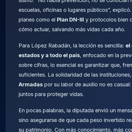
sismo. “No había prevención, no se conocían l
escuelas, oficinas o lugares públicos”, explicó.
planes como el
Plan DN-III
y protocolos bien 
cómo actuar, salvando más vidas cada año.
Para López Rabadán, la lección es sencilla:
el
estados y a todo el país
, enfocado en la pre
sobre cifras, lo esencial es garantizar que, fre
suficientes. La solidaridad de las institucione
Armadas
por su labor de auxilio no es casual
juntos para proteger vidas.
En pocas palabras, la diputada envió un mensaj
sino asegurarse de que cada peso invertido rea
su patrimonio. Con más conocimiento, más con