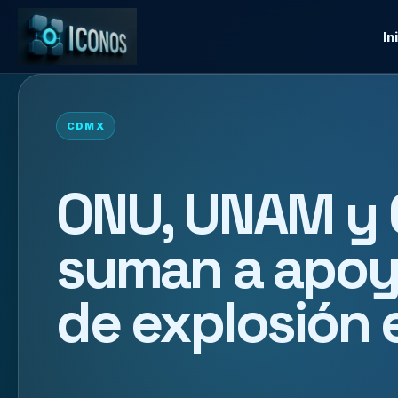
In
CDMX
ONU, UNAM y C
suman a apoy
de explosión 