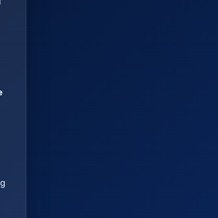
d
e
ng