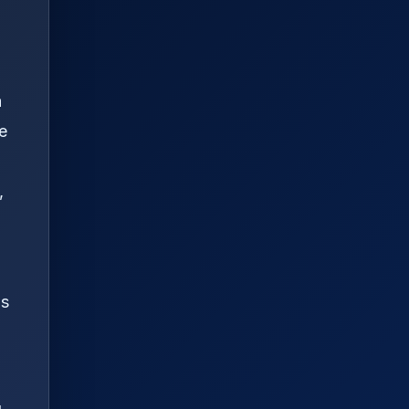
a
de
,
as