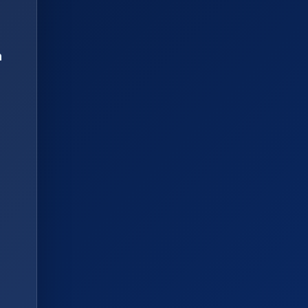
n
l
a