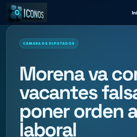
In
CÁMARA DE DIPUTADOS
Morena va con
vacantes fals
poner orden 
laboral