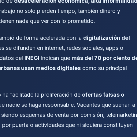
rio de
desaceleración económica, alta informalida
rabajo no solo pierden tiempo, también dinero y
tienen nada que ver con lo prometido.
cambió de forma acelerada con la
digitalización del
es se difunden en internet, redes sociales, apps o
 datos del
INEGI
indican que
más del 70 por ciento d
urbanas usan medios digitales
como su principal
ha facilitado la proliferación de
ofertas falsas o
 que nadie se haga responsable. Vacantes que suenan a
an siendo esquemas de venta por comisión, telemarketi
a por puerta o actividades que ni siquiera constituyen