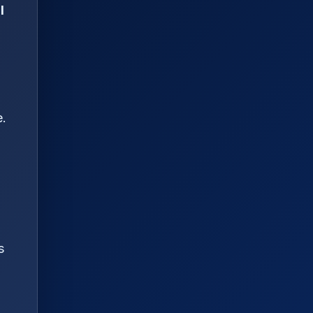
l
e.
s