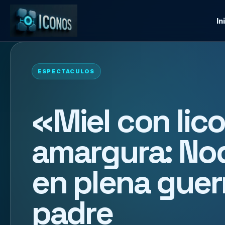
In
ESPECTACULOS
«Miel con lico
amargura: Nod
en plena guer
padre