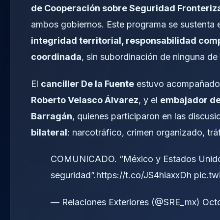
de Cooperación sobre Seguridad Fronteriza 
ambos gobiernos. Este programa se sustenta e
integridad territorial, responsabilidad co
coordinada
, sin subordinación de ninguna de 
El
canciller De la Fuente
estuvo acompañado 
Roberto Velasco Álvarez
, y el
embajador de
Barragán
, quienes participaron en las discus
bilateral
: narcotráfico, crimen organizado, trá
COMUNICADO. “México y Estados Unidos 
seguridad”.
https://t.co/JS4hiaxxDh
pic.t
— Relaciones Exteriores (@SRE_mx)
Oct