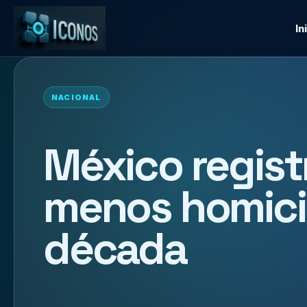
In
NACIONAL
México registr
menos homici
década