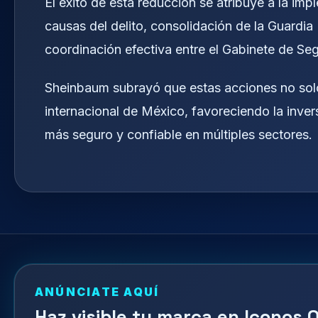
El éxito de esta reducción se atribuye a la imp
causas del delito, consolidación de la Guardia 
coordinación efectiva entre el Gabinete de Seg
Sheinbaum subrayó que estas acciones no solo
internacional de México, favoreciendo la invers
más seguro y confiable en múltiples sectores.
ANÚNCIATE AQUÍ
Haz visible tu marca en Iconos O