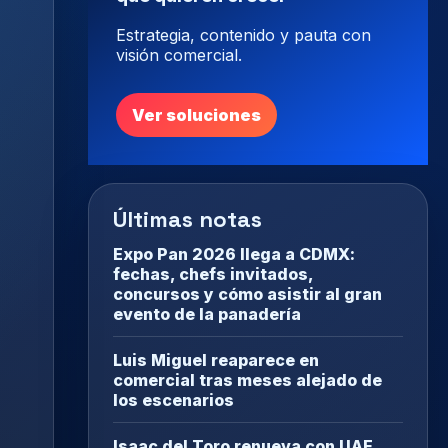
Estrategia, contenido y pauta con
visión comercial.
Ver soluciones
Últimas notas
Expo Pan 2026 llega a CDMX:
fechas, chefs invitados,
concursos y cómo asistir al gran
evento de la panadería
Luis Miguel reaparece en
comercial tras meses alejado de
los escenarios
Isaac del Toro renueva con UAE