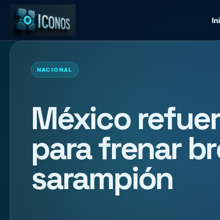
In
NACIONAL
México refue
para frenar b
sarampión