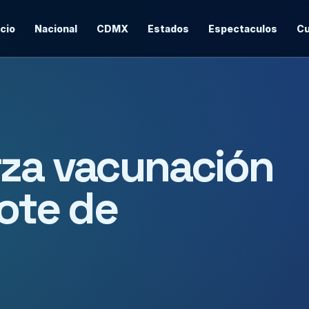
icio
Nacional
CDMX
Estados
Espectaculos
Cu
rza vacunación
rote de