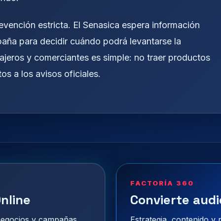
vención estricta. El Senasica espera información
paña para decidir cuándo podrá levantarse la
iajeros y comerciantes es simple: no traer productos
s a los avisos oficiales.
FACTORÍA 360
nline
Convierte audi
 negocios y campañas
Estrategia, contenido y