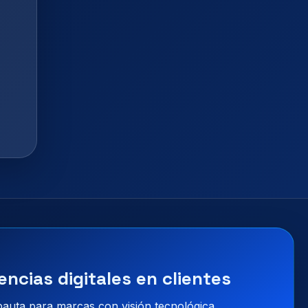
encias digitales en clientes
 pauta para marcas con visión tecnológica.