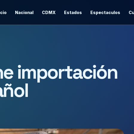
icio
Nacional
CDMX
Estados
Espectaculos
Cu
ne importación
añol