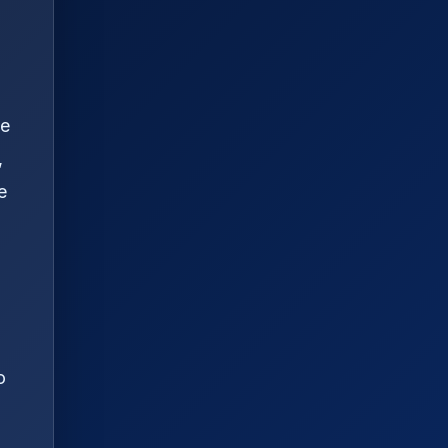
te
,
e
o