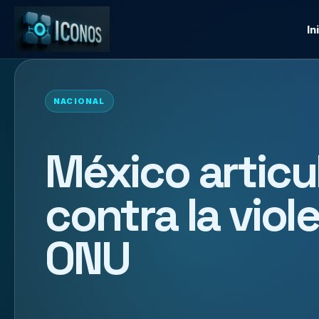
In
NACIONAL
México articu
contra la viol
ONU