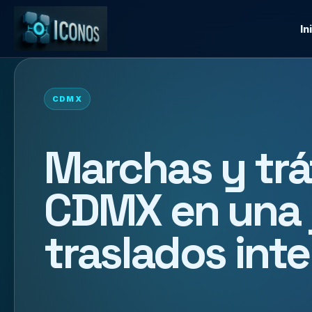
In
CDMX
Marchas y tráf
CDMX en una 
traslados int