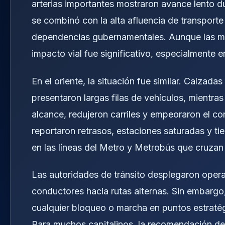
arterias importantes mostraron avance lento du
se combinó con la alta afluencia de transporte
dependencias gubernamentales. Aunque las mov
impacto vial fue significativo, especialmente e
En el oriente, la situación fue similar. Calzad
presentaron largas filas de vehículos, mientr
alcance, redujeron carriles y empeoraron el c
reportaron retrasos, estaciones saturadas y t
en las líneas del Metro y Metrobús que cruzan 
Las autoridades de tránsito desplegaron operati
conductores hacia rutas alternas. Sin embargo
cualquier bloqueo o marcha en puntos estratég
Para muchos capitalinos, la recomendación de s