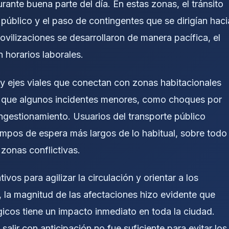
rante buena parte del día. En estas zonas, el tránsito
 público y el paso de contingentes que se dirigían haci
ilizaciones se desarrollaron de manera pacífica, el
n horarios laborales.
as y ejes viales que conectan con zonas habitacionales
as que algunos incidentes menores, como choques por
ongestionamiento. Usuarios del transporte público
iempos de espera más largos de lo habitual, sobre todo
zonas conflictivas.
vos para agilizar la circulación y orientar a los
, la magnitud de las afectaciones hizo evidente que
icos tiene un impacto inmediato en toda la ciudad.
alir con anticipación no fue suficiente para evitar los