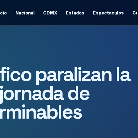
icio
Nacional
CDMX
Estados
Espectaculos
Cu
ico paralizan la
jornada de
erminables