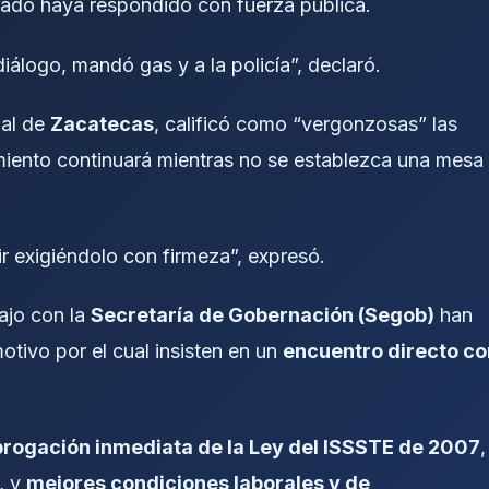
stado haya respondido con fuerza pública.
iálogo, mandó gas y a la policía”, declaró.
ial de
Zacatecas
, calificó como “vergonzosas” las
imiento continuará mientras no se establezca una mesa
r exigiéndolo con firmeza”, expresó.
ajo con la
Secretaría de Gobernación (Segob)
han
motivo por el cual insisten en un
encuentro directo co
rogación inmediata de la Ley del ISSSTE de 2007
,
, y
mejores condiciones laborales y de