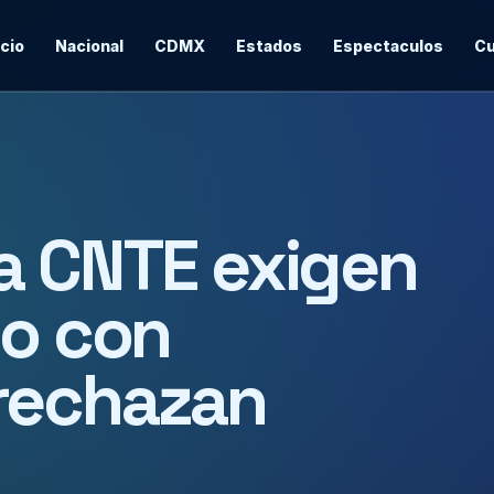
icio
Nacional
CDMX
Estados
Espectaculos
Cu
a CNTE exigen
to con
rechazan