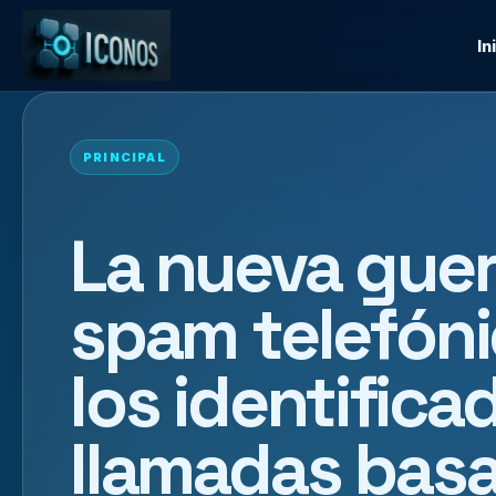
In
PRINCIPAL
La nueva guer
spam telefón
los identifica
llamadas bas