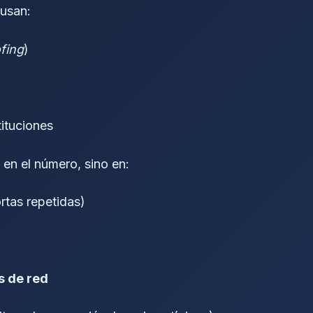
 usan:
fing
)
tituciones
 en el número, sino en:
tas repetidas)
s de red