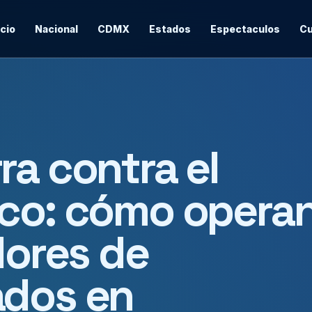
icio
Nacional
CDMX
Estados
Espectaculos
Cu
ra contra el
ico: cómo opera
dores de
ados en