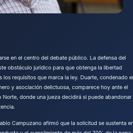
arse en el centro del debate público. La defensa del
e obstáculo jurídico para que obtenga la libertad
s los requisitos que marca la ley. Duarte, condenado e
nero y asociación delictuosa, comparece hoy ante el
io Norte, donde una jueza decidirá si puede abandonar
tencia.
Pablo Campuzano afirmó que la solicitud se sustenta e
nducta y el cumplimiento de más del 70% de la pena.