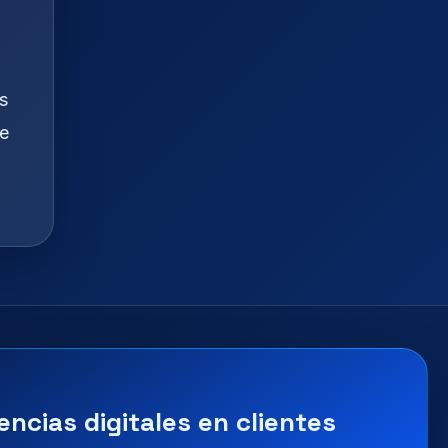
s
te
encias digitales en clientes