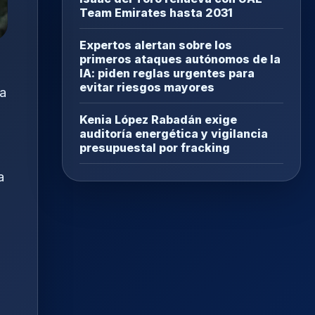
Team Emirates hasta 2031
Expertos alertan sobre los
primeros ataques autónomos de la
IA: piden reglas urgentes para
evitar riesgos mayores
na
0
Kenia López Rabadán exige
auditoría energética y vigilancia
presupuestal por fracking
a