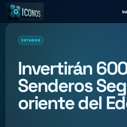
In
ESTADOS
Invertirán 60
Senderos Segu
oriente del E