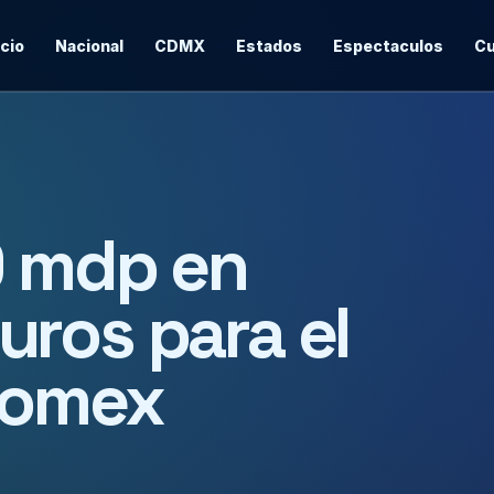
icio
Nacional
CDMX
Estados
Espectaculos
Cu
0 mdp en
ros para el
domex