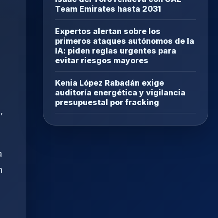
Team Emirates hasta 2031
Expertos alertan sobre los
primeros ataques autónomos de la
IA: piden reglas urgentes para
evitar riesgos mayores
Kenia López Rabadán exige
auditoría energética y vigilancia
presupuestal por fracking
,
a
n