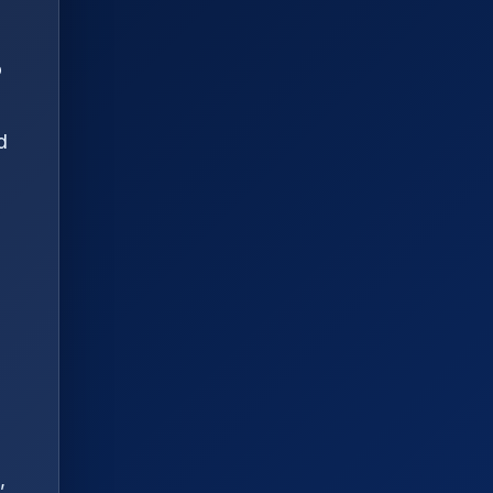
o
d
,