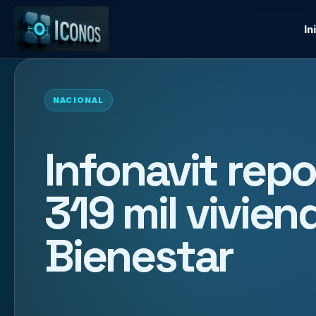
In
NACIONAL
Infonavit rep
319 mil vivie
Bienestar