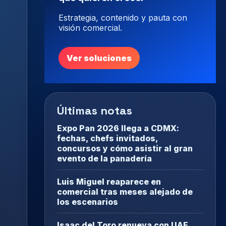
Estrategia, contenido y pauta con
visión comercial.
Ver soluciones
Últimas notas
Expo Pan 2026 llega a CDMX:
fechas, chefs invitados,
concursos y cómo asistir al gran
evento de la panadería
Luis Miguel reaparece en
comercial tras meses alejado de
los escenarios
Isaac del Toro renueva con UAE