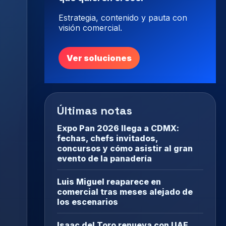
Estrategia, contenido y pauta con
visión comercial.
Ver soluciones
Últimas notas
Expo Pan 2026 llega a CDMX:
fechas, chefs invitados,
concursos y cómo asistir al gran
evento de la panadería
Luis Miguel reaparece en
comercial tras meses alejado de
los escenarios
Isaac del Toro renueva con UAE