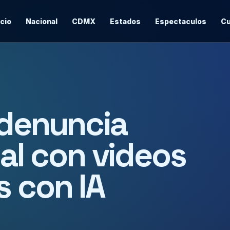
icio
Nacional
CDMX
Estados
Espectaculos
Cu
 denuncia
tal con videos
s con IA