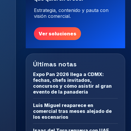
Estrategia, contenido y pauta con
visión comercial.
Ver soluciones
Últimas notas
Expo Pan 2026 llega a CDMX:
fechas, chefs invitados,
concursos y cómo asistir al gran
evento de la panadería
Luis Miguel reaparece en
comercial tras meses alejado de
los escenarios
Isaac del Toro renueva con UAE