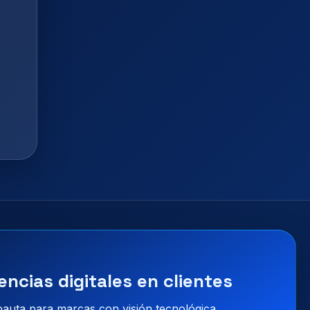
encias digitales en clientes
 pauta para marcas con visión tecnológica.