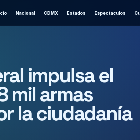
icio
Nacional
CDMX
Estados
Espectaculos
Cu
ral impulsa el
8 mil armas
r la ciudadanía