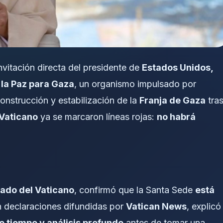
nvitación directa del presidente de
Estados Unidos,
 la Paz para Gaza
, un organismo impulsado por
onstrucción y estabilización de la
Franja de Gaza
tra
Vaticano
ya se marcaron líneas rojas:
no habrá
tado del Vaticano
, confirmó que la Santa Sede
está
n declaraciones difundidas por
Vatican News
, explicó
e tiempo y análisis profundo
antes de tomar una