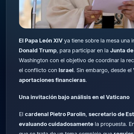
El Papa León XIV
ya tiene sobre la mesa una i
Donald Trump
, para participar en la
Junta de
Washington con el objetivo de coordinar la rec
el conflicto con
Israel
. Sin embargo, desde el
aportaciones financieras
.
Una invitación bajo análisis en el Vaticano
El
cardenal Pietro Parolin
,
secretario de Es
evaluando cuidadosamente
la propuesta. E
que se trata de un tema complejo que
requier