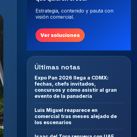
Estrategia, contenido y pauta con
visión comercial.
Ver soluciones
Últimas notas
Expo Pan 2026 llega a CDMX:
fechas, chefs invitados,
concursos y cómo asistir al gran
evento de la panadería
Luis Miguel reaparece en
comercial tras meses alejado de
los escenarios
Isaac del Toro renueva con UAE