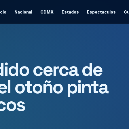
icio
Nacional
CDMX
Estados
Espectaculos
Cu
dido cerca de
l otoño pinta
cos