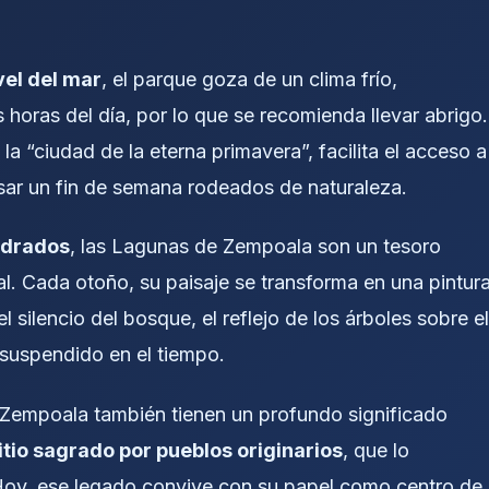
vel del mar
, el parque goza de un clima frío,
 horas del día, por lo que se recomienda llevar abrigo.
a “ciudad de la eterna primavera”, facilita el acceso a
sar un fin de semana rodeados de naturaleza.
adrados
, las Lagunas de Zempoala son un tesoro
tal. Cada otoño, su paisaje se transforma en una pintur
del silencio del bosque, el reflejo de los árboles sobre el
 suspendido en el tiempo.
e Zempoala también tienen un profundo significado
itio sagrado por pueblos originarios
, que lo
a. Hoy, ese legado convive con su papel como centro de