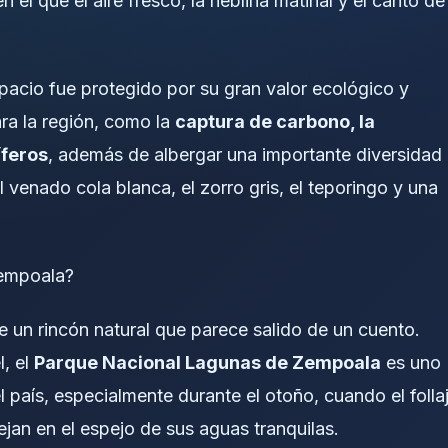
el que el aire fresco, la neblina matinal y el canto de
spacio fue protegido por su gran valor ecológico y
ara la región, como la
captura de carbono, la
íferos
, además de albergar una importante diversidad
 venado cola blanca, el zorro gris, el teporingo y una
e un rincón natural que parece salido de un cuento.
, el
Parque Nacional Lagunas de Zempoala
es uno
 país, especialmente durante el otoño, cuando el folla
jan en el espejo de sus aguas tranquilas.