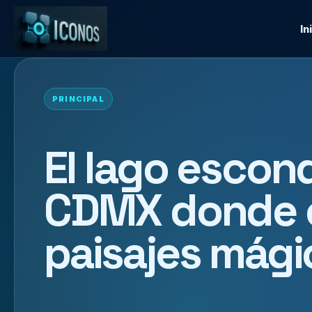
In
PRINCIPAL
El lago escon
CDMX donde e
paisajes mági