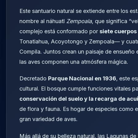
Este santuario natural se extiende entre los e
nombre al náhuatl
Zempoala
, que significa “v
complejo está conformado por
siete cuerpos
Tonatiahua, Acoyotongo y Zempoala— y cuatro
Compila. Juntos crean un paisaje de ensueño en 
las aves componen una atmósfera mágica.
Decretado
Parque Nacional en 1936
, este e
cultural. El bosque cumple funciones vitales p
conservación del suelo y la recarga de acu
de flora y fauna. Es hogar de especies como el
gran variedad de aves.
Más allá de su belleza natural, las Lagunas d