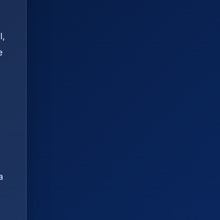
,
l,
e
a