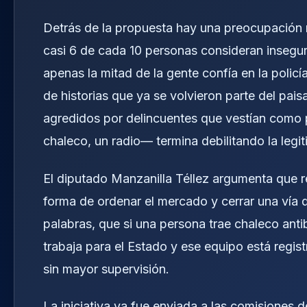
Detrás de la propuesta hay una preocupación r
casi 6 de cada 10 personas consideran insegur
apenas la mitad de la gente confía en la polic
de historias que ya se volvieron parte del pai
agredidos por delincuentes que vestían como p
chaleco, un radio— termina debilitando la legi
El diputado Manzanilla Téllez argumenta que r
forma de ordenar el mercado y cerrar una vía q
palabras, que si una persona trae chaleco anti
trabaja para el Estado y ese equipo está regi
sin mayor supervisión.
La iniciativa ya fue enviada a las comisiones