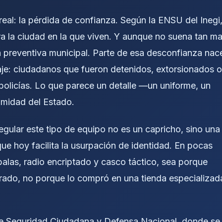
eal: la pérdida de confianza. Según la ENSU del Inegi
a la ciudad en la que viven. Y aunque no suena tan ma
ía preventiva municipal. Parte de esa desconfianza nac
saje: ciudadanos que fueron detenidos, extorsionados o
olicías. Lo que parece un detalle —un uniforme, un
timidad del Estado.
egular este tipo de equipo no es un capricho, sino una
ue hoy facilita la usurpación de identidad. En pocas
balas, radio encriptado y casco táctico, sea porque
strado, no porque lo compró en una tienda especializad
 de Seguridad Ciudadana y Defensa Nacional, donde se