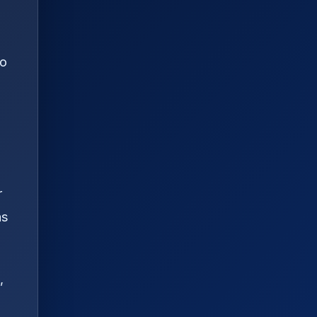
do
r
as
,