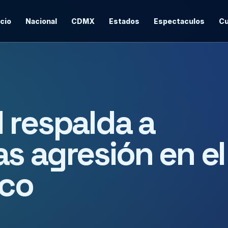
icio
Nacional
CDMX
Estados
Espectaculos
Cu
 respalda a
s agresión en el
ico