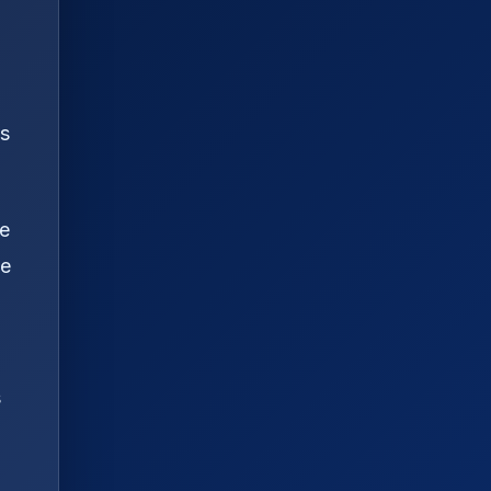
as
de
de
s