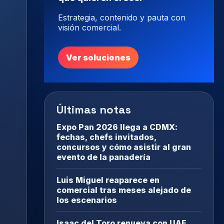
Estrategia, contenido y pauta con
visión comercial.
Ver soluciones
Últimas notas
Expo Pan 2026 llega a CDMX:
fechas, chefs invitados,
concursos y cómo asistir al gran
evento de la panadería
Luis Miguel reaparece en
comercial tras meses alejado de
los escenarios
Isaac del Toro renueva con UAE