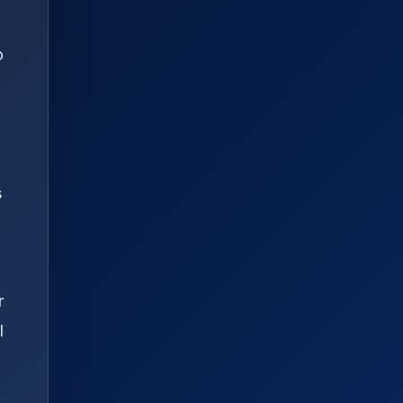
o
s
r
l