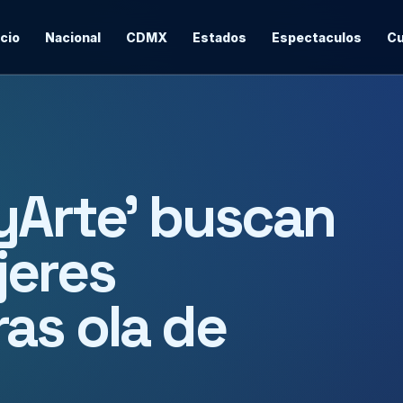
icio
Nacional
CDMX
Estados
Espectaculos
Cu
yArte’ buscan
jeres
as ola de