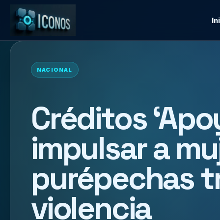
In
NACIONAL
Créditos ‘Apo
impulsar a mu
purépechas tr
violencia