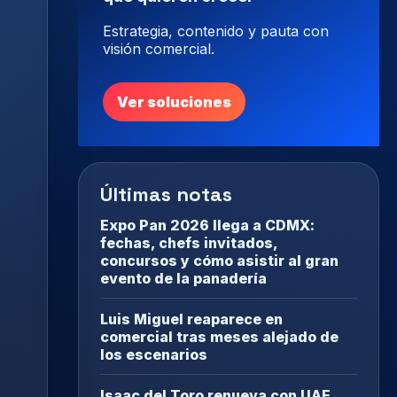
Estrategia, contenido y pauta con
visión comercial.
Ver soluciones
Últimas notas
Expo Pan 2026 llega a CDMX:
fechas, chefs invitados,
concursos y cómo asistir al gran
evento de la panadería
Luis Miguel reaparece en
comercial tras meses alejado de
los escenarios
Isaac del Toro renueva con UAE