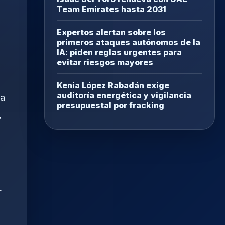
Team Emirates hasta 2031
Expertos alertan sobre los
primeros ataques autónomos de la
IA: piden reglas urgentes para
evitar riesgos mayores
Kenia López Rabadán exige
auditoría energética y vigilancia
 a
presupuestal por fracking
,
r