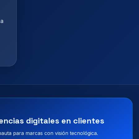
la
.
encias digitales en clientes
 pauta para marcas con visión tecnológica.