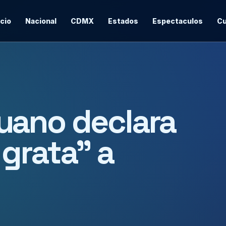
icio
Nacional
CDMX
Estados
Espectaculos
Cu
uano declara
grata” a