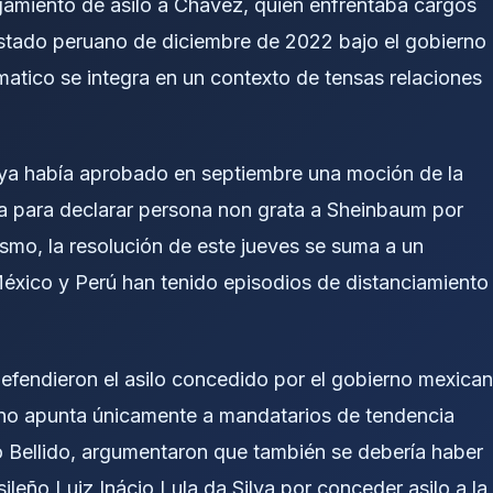
orgamiento de asilo a Chávez, quien enfrentaba cargos
 Estado peruano de diciembre de 2022 bajo el gobierno
matico se integra en un contexto de tensas relaciones
o ya había aprobado en septiembre una moción de la
a para declarar persona non grata a Sheinbaum por
ismo, la resolución de este jueves se suma a un
México y Perú han tenido episodios de distanciamiento
defendieron el asilo concedido por el gobierno mexica
ano apunta únicamente a mandatarios de tendencia
o Bellido, argumentaron que también se debería haber
ileño Luiz Inácio Lula da Silva por conceder asilo a la