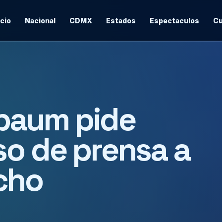
icio
Nacional
CDMX
Estados
Espectaculos
Cu
nbaum pide
so de prensa a
cho