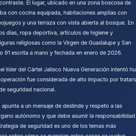
contraste. El lugar, ubicado en una zona boscosa de
aba con cocina equipada, habitaciones amplias con
juegos y una terraza con vista abierta al bosque. En
ios días, ropa deportiva, artículos de higiene y
iguras religiosas como la Virgen de Guadalupe y San
 91 escrita a mano y fechada en enero de 2026.
el líder del
Cártel Jalisco Nueva Generación
intentó hu
a operación fue considerada de alto impacto por tratar
 de seguridad nacional.
m apunta a un mensaje de deslinde y respeto a las
órgano autónomo y que debe asumir la responsabilidad
trategia de seguridad es uno de los temas más
rencia sobre cómo se manejan estos casos se vuelve