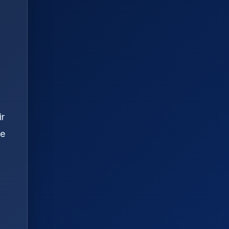
ir
se