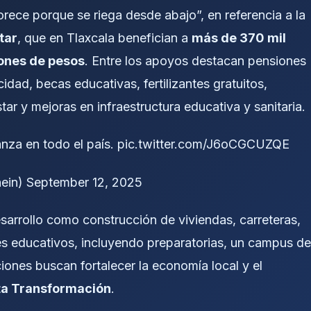
orece porque se riega desde abajo”, en referencia a la
tar
, que en Tlaxcala benefician a
más de 370 mil
lones de pesos
. Entre los apoyos destacan pensiones
ad, becas educativas, fertilizantes gratuitos,
ar y mejoras en infraestructura educativa y sanitaria.
anza en todo el país.
pic.twitter.com/J6oCGCUZQE
hein)
September 12, 2025
sarrollo como construcción de viviendas, carreteras,
es educativos, incluyendo preparatorias, un campus de
ones buscan fortalecer la economía local y el
ta Transformación
.