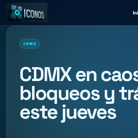
In
CDMX
CDMX en caos
bloqueos y trá
este jueves