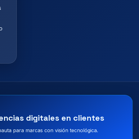
s
o
encias digitales en clientes
 pauta para marcas con visión tecnológica.