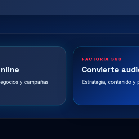
FACTORÍA 360
nline
Convierte audi
 negocios y campañas
Estrategia, contenido y