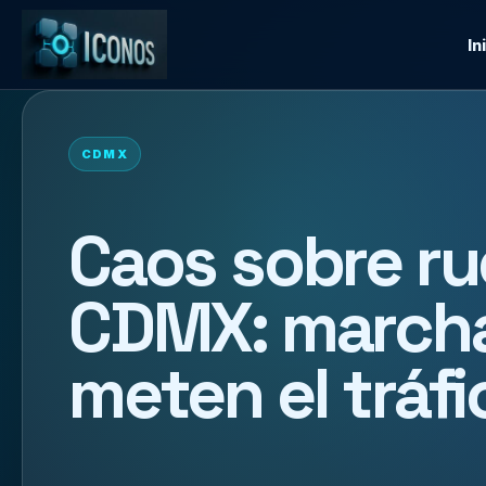
In
CDMX
Caos sobre ru
CDMX: marcha
meten el tráfi