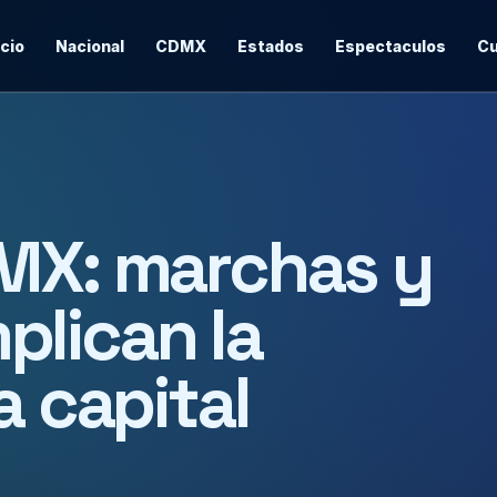
icio
Nacional
CDMX
Estados
Espectaculos
Cu
DMX: marchas y
lican la
a capital