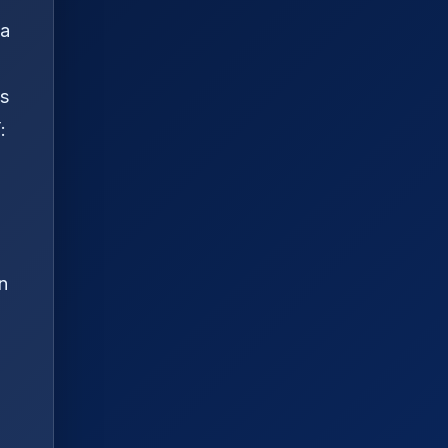
ia
as
:
n