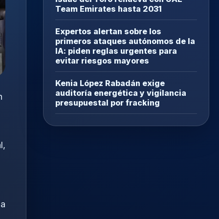
Team Emirates hasta 2031
Expertos alertan sobre los
primeros ataques autónomos de la
IA: piden reglas urgentes para
evitar riesgos mayores
Kenia López Rabadán exige
auditoría energética y vigilancia
n
presupuestal por fracking
l,
 a