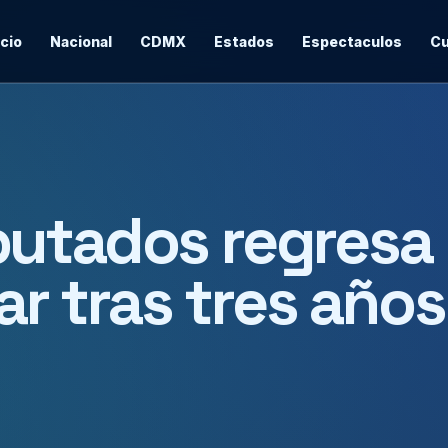
icio
Nacional
CDMX
Estados
Espectaculos
Cu
putados regresa
tar tras tres años