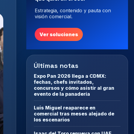
Estrategia, contenido y pauta con
visión comercial.
Ver soluciones
Últimas notas
Expo Pan 2026 llega a CDMX:
fechas, chefs invitados,
concursos y cómo asistir al gran
evento de la panadería
Luis Miguel reaparece en
comercial tras meses alejado de
los escenarios
Isaac del Toro renueva con UAE