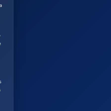
a
o
e
s
s