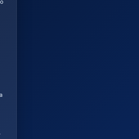
ió
a
.