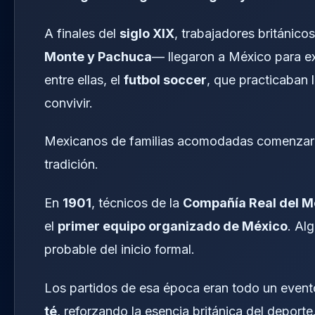
A finales del
siglo XIX
, trabajadores británi
Monte y Pachuca
— llegaron a México para ex
entre ellas, el
futbol soccer
, que practicaban 
convivir.
Mexicanos de familias acomodadas comenzaron 
tradición.
En
1901
, técnicos de la
Compañía Real del M
el
primer equipo organizado de México
. Al
probable del inicio formal.
Los partidos de esa época eran todo un evento
té
, reforzando la esencia británica del deporte