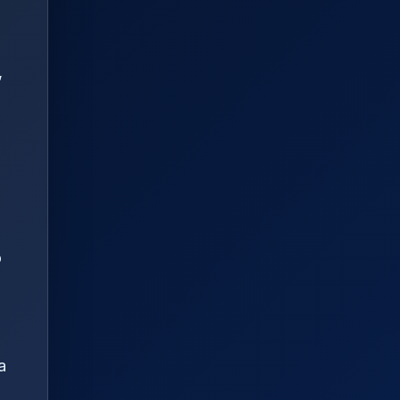
,
o
a