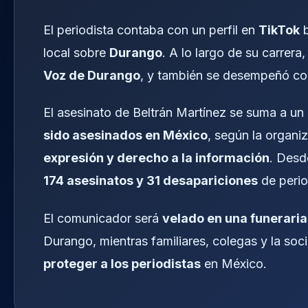
El periodista contaba con un perfil en
TikTok
b
local sobre
Durango
. A lo largo de su carrer
Voz de Durango
, y también se desempeñó c
El asesinato de Beltrán Martínez se suma a u
sido asesinados en México
, según la organi
expresión y derecho a la información
. Desde
174 asesinatos y 31 desapariciones
de period
El comunicador será
velado en una funeraria
Durango, mientras familiares, colegas y la soc
proteger a los periodistas
en México.