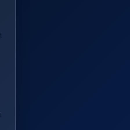
l
o
l