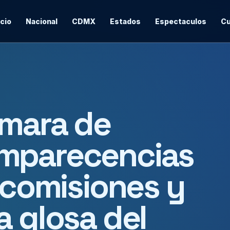
icio
Nacional
CDMX
Estados
Espectaculos
Cu
ámara de
mparecencias
, comisiones y
a glosa del