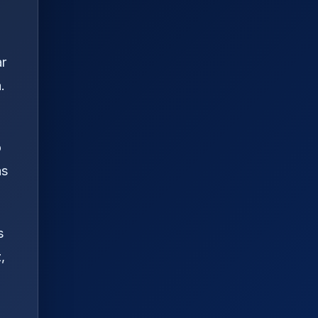
ar
.
o
as
s
,