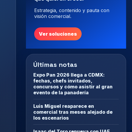
Estrategia, contenido y pauta con
visión comercial.
Ver soluciones
Últimas notas
Expo Pan 2026 llega a CDMX:
fechas, chefs invitados,
concursos y cómo asistir al gran
evento de la panadería
Luis Miguel reaparece en
comercial tras meses alejado de
los escenarios
Isaac del Toro renueva con UAE