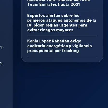
Team Emirates hasta 2031
Expertos alertan sobre los
primeros ataques autónomos de la
IA: piden reglas urgentes para
evitar riesgos mayores
Kenia López Rabadán exige
auditoría energética y vigilancia
es
presupuestal por fracking
os