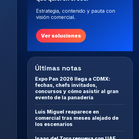
Estrategia, contenido y pauta con
visión comercial.
Ver soluciones
Últimas notas
Expo Pan 2026 llega a CDMX:
fechas, chefs invitados,
concursos y cómo asistir al gran
evento de la panadería
Luis Miguel reaparece en
comercial tras meses alejado de
los escenarios
Isaac del Toro renueva con UAE