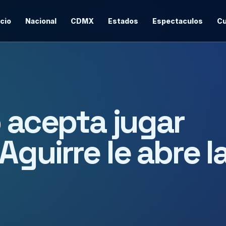
icio
Nacional
CDMX
Estados
Espectaculos
Cu
o acepta jugar
guirre le abre l