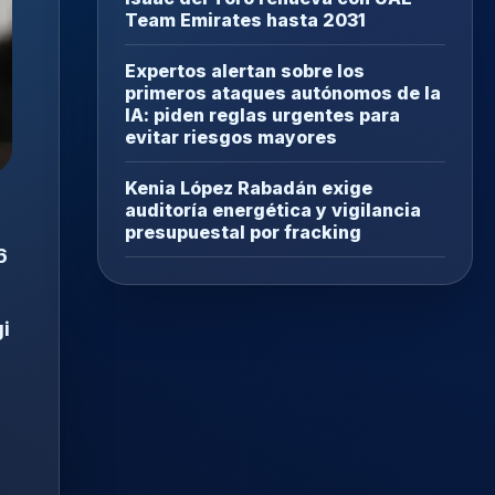
Team Emirates hasta 2031
Expertos alertan sobre los
primeros ataques autónomos de la
IA: piden reglas urgentes para
evitar riesgos mayores
Kenia López Rabadán exige
auditoría energética y vigilancia
presupuestal por fracking
6
gi