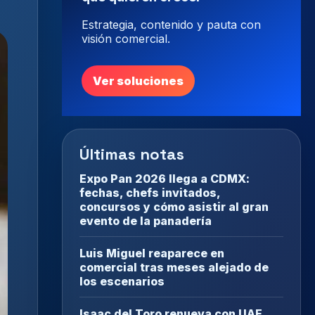
Estrategia, contenido y pauta con
visión comercial.
Ver soluciones
Últimas notas
Expo Pan 2026 llega a CDMX:
fechas, chefs invitados,
concursos y cómo asistir al gran
evento de la panadería
Luis Miguel reaparece en
comercial tras meses alejado de
los escenarios
Isaac del Toro renueva con UAE