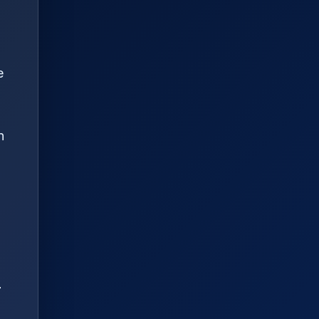
e
n
r