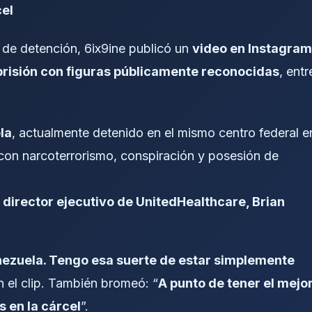
cel
 de detención, 6ix9ine publicó un
video en Instagram
prisión con figuras públicamente reconocidas
, entr
la
, actualmente detenido en el mismo centro federal e
 con narcoterrorismo, conspiración y posesión de
l director ejecutivo de UnitedHealthcare, Brian
enezuela. Tengo esa suerte de estar simplemente
en el clip. También bromeó: “
A punto de tener el mejo
 en la cárcel
”.