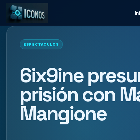
In
ESPECTACULOS
6ix9ine pres
prisión con M
Mangione