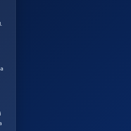
.
sa
i
a