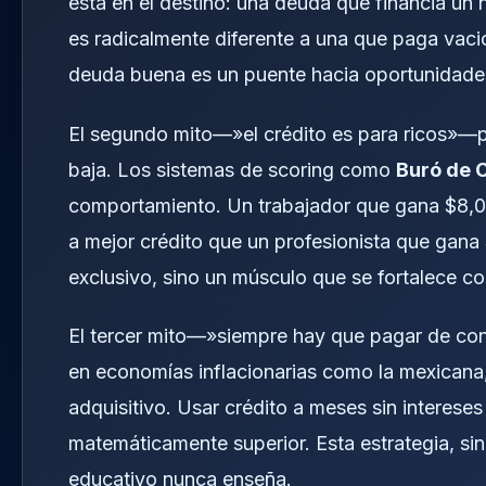
está en el destino: una deuda que financia un
es radicalmente diferente a una que paga vac
deuda buena es un puente hacia oportunidades;
El segundo mito—»el crédito es para ricos»—po
baja. Los sistemas de scoring como
Buró de 
comportamiento. Un trabajador que gana $8,
a mejor crédito que un profesionista que gana
exclusivo, sino un músculo que se fortalece c
El tercer mito—»siempre hay que pagar de co
en economías inflacionarias como la mexicana,
adquisitivo. Usar crédito a meses sin intereses
matemáticamente superior. Esta estrategia, sin
educativo nunca enseña.