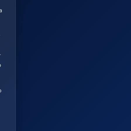
a
y
r
b
o