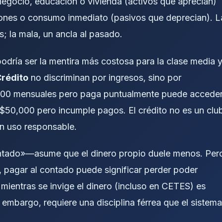
 negocio, educación o vivienda (activos que aprecian)
iones o consumo inmediato (pasivos que deprecian). L
 la mala, un ancla al pasado.
dría ser la mentira más costosa para la clase media 
Crédito
no discriminan por ingresos, sino por
000 mensuales pero paga puntualmente puede accede
 $50,000 pero incumple pagos. El crédito no es un clu
on uso responsable.
ntado»—asume que el dinero propio duele menos. Per
 pagar al contado puede significar perder poder
 mientras se invige el dinero (incluso en CETES) es
 embargo, requiere una disciplina férrea que el sistema