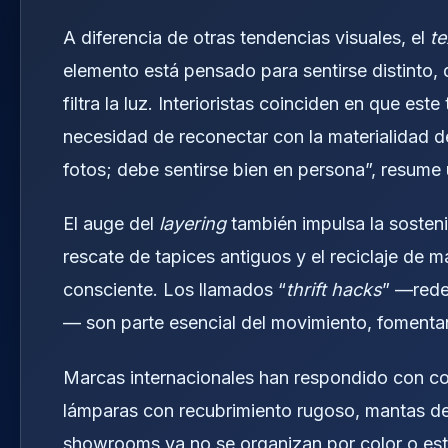
A diferencia de otras tendencias visuales, el
te
elemento está pensado para sentirse distinto, 
filtra la luz. Interioristas coinciden en que este
necesidad de reconectar con la materialidad d
fotos; debe sentirse bien en persona”, resume 
El auge del
layering
también impulsa la sostenibi
rescate de tapices antiguos y el reciclaje de m
consciente. Los llamados “
thrift hacks
” —rede
— son parte esencial del movimiento, fomentand
Marcas internacionales han respondido con col
lámparas con recubrimiento rugoso, mantas de
showrooms ya no se organizan por color o estil