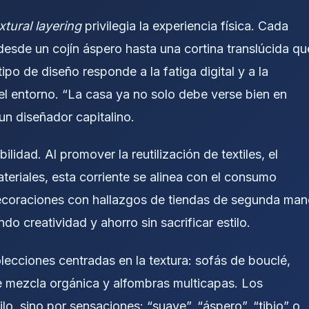
xtural layering
privilegia la experiencia física. Cada
desde un cojín áspero hasta una cortina translúcida qu
 tipo de diseño responde a la fatiga digital y a la
el entorno. “La casa ya no solo debe verse bien en
un diseñador capitalino.
lidad. Al promover la reutilización de textiles, el
ateriales, esta corriente se alinea con el consumo
coraciones con hallazgos de tiendas de segunda man
o creatividad y ahorro sin sacrificar estilo.
ecciones centradas en la textura: sofás de bouclé,
 mezcla orgánica y alfombras multicapas. Los
o, sino por sensaciones: “suave”, “áspero”, “tibio” o