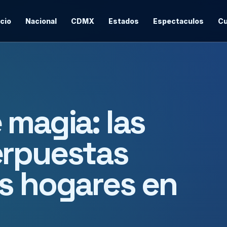
icio
Nacional
CDMX
Estados
Espectaculos
Cu
 magia: las
erpuestas
s hogares en