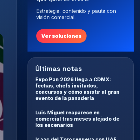
Estrategia, contenido y pauta con
visión comercial.
Ver soluciones
Últimas notas
Expo Pan 2026 llega a CDMX:
fechas, chefs invitados,
concursos y cómo asistir al gran
evento de la panadería
Luis Miguel reaparece en
comercial tras meses alejado de
los escenarios
Isaac del Toro renueva con UAE