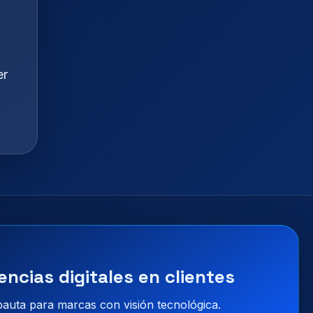
er
encias digitales en clientes
 pauta para marcas con visión tecnológica.