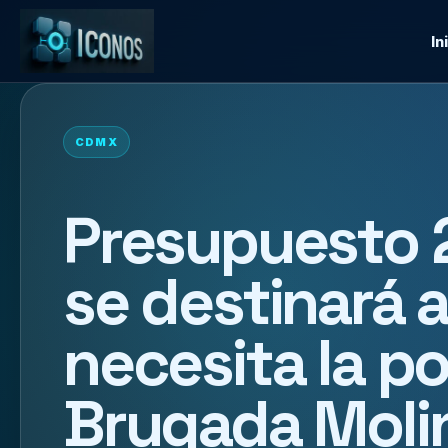
In
CDMX
Presupuesto
se destinará 
necesita la po
Brugada Moli