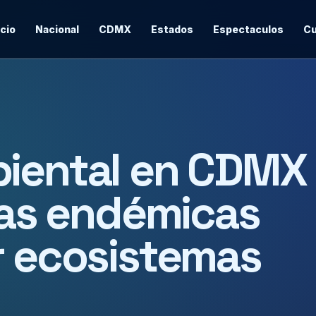
icio
Nacional
CDMX
Estados
Espectaculos
Cu
biental en CDMX
llas endémicas
r ecosistemas