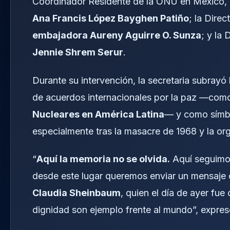
Coordinador Residente de la ONU en México,
Ana Francis López Bayghen Patiño
; la Direc
embajadora Aureny Aguirre O. Sunza
; y la 
Jennie Shrem Serur
.
Durante su intervención, la secretaria subrayó
de acuerdos internacionales por la paz —com
Nucleares en América Latina
— y como símbo
especialmente tras la masacre de 1968 y la org
“
Aquí la memoria no se olvida.
Aquí seguimos
desde este lugar queremos enviar un mensaje
Claudia Sheinbaum
, quien el día de ayer fue
dignidad son ejemplo frente al mundo”, expresó