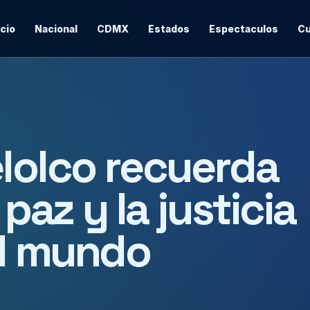
icio
Nacional
CDMX
Estados
Espectaculos
Cu
elolco recuerda
 paz y la justicia
el mundo