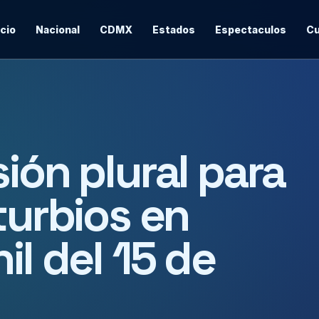
icio
Nacional
CDMX
Estados
Espectaculos
Cu
ión plural para
turbios en
il del 15 de