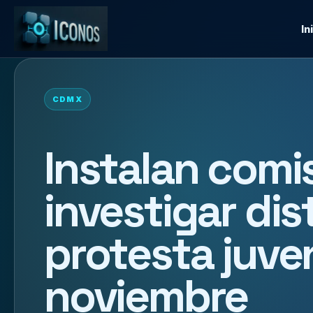
In
CDMX
Instalan comis
investigar dis
protesta juven
noviembre