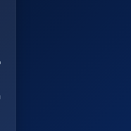
o
n
d