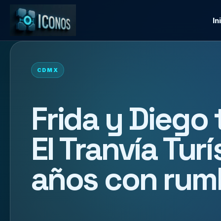
In
CDMX
Frida y Diego
El Tranvía Tur
años con rum